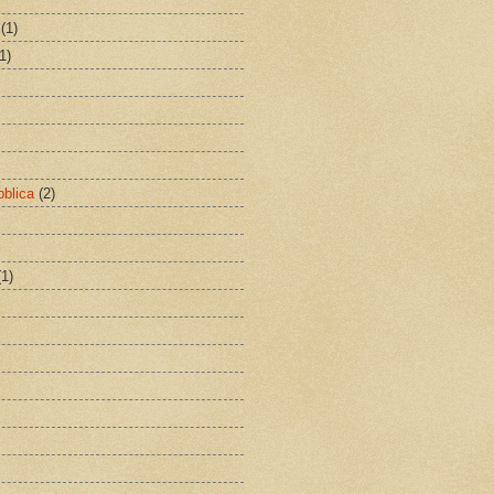
(1)
1)
bblica
(2)
(1)