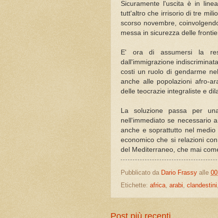
Sicuramente l'uscita è in linea
tutt'altro che irrisorio di tre mi
scorso novembre, coinvolgendo
messa in sicurezza delle fronti
E' ora di assumersi la resp
dall'immigrazione indiscriminata
costi un ruolo di gendarme nel 
anche alle popolazioni afro-ar
delle teocrazie integraliste e dilan
La soluzione passa per una 
nell'immediato se necessario a
anche e soprattutto nel medio 
economico che si relazioni con 
del Mediterraneo, che mai com
Pubblicato da
Dario Frassy
alle
00
Etichette:
africa
,
arabi
,
clandestini
Post più recenti