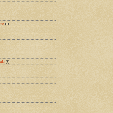
rde
(1)
nale
(3)
)