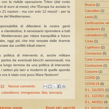
 con la risibile operazione Triton (dal costo
Brusca
(1)
lioni di euro al mese) che l'Europa ha avviato lo
Cancellieri
(1)
 21 nazioni - ma con solo 12 mezzi! - per la
ere del Mediterraneo.
casta
(1)
Certificazione ve
onsabilità di difendere le nostre genti
clandestini
(1)
 e clandestina; è necessario riprendere a tutti
colonialismo
(1)
Mediterraneo per ridare tranquillità e futuro
abe, oggi più che mai vessate dalle tirannie
Conte
(1)
iate dai conflitti tribali interni.
Coprifuoco
(1)
Coronavirus
(5)
politica di intervento sì, anche militare
Corte Costituzio
 partire da eventuali blocchi aereonavali, ma
e lungo termine da una politica di intervento
Costituzione
(1)
i settori più laici e moderni di quelle sponde
Costume
(1)
e ora è stato così poco Mare Nostrum!
COVID
(2)
COVID-19
(6)
:53
Nessun commento:
D.L. 111/2021
(1)
,
colonialismo
,
immigrazione
,
libia
,
teocrazia
D.L. 122/2021
(1
D.L. 44/2021
(4)
Home page
Post più vecchi
D.L.162/2022
(1)