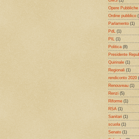
OMS
(1)
Opere Pubbliche
Ordine pubblico
(
Parlamento
(1)
PdL
(1)
PIL
(1)
Politica
(8)
Presidente Repu
Quirinale
(1)
Regionali
(1)
rendiconto 2020
Renouveau
(1)
Renzi
(5)
Riforme
(1)
RSA
(1)
Sanitari
(1)
scuola
(1)
Senato
(1)