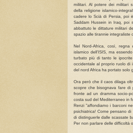
militari. Al potere dei militar
della religione islamico-integr
cadere lo Scià di Persia, poi 
Saddam Hussein in Iraq, poi 
abbattuto le dittature militari
spazio alle tirannie integraliste d
Nel Nord-Africa, così, regna 
islamico dell'ISIS, ma essend
turbato più di tanto le ipocr
occidentale al proprio ruolo di 
del nord Africa ha portato solo 
Ora però che il caos dilaga o
scopre che bisognava fare di 
fronte ad un dramma socio-polit
costa sud del Mediterraneo in fo
Renzi "affondiamo i barconi nei
psichiatrica! Come pensano di 
di distinguerle dalle scassate b
Per non parlare delle difficoltà