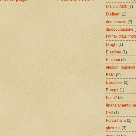
D.L.33/2020
(1)
D'Alberti
(1)
democrazia
(2)
disoccupazione
(
DPCM 20/4/2020
Draghi
(1)
Elezione
(1)
Elezioni
(4)
elezioni regionali
EMA
(2)
Etroubles
(1)
Europa
(1)
Fase2
(3)
finanziamento par
FMI
(1)
Forza Italia
(1)
giustizia
(3)
governo
(5)