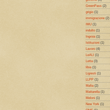
GreenPass
(2)
grigio
(1)
immigrazione
(2)
IMU
(1)
indulto
(1)
Ingroia
(1)
Istituzioni
(1)
Lavoro
(4)
LeALI
(1)
Letta
(3)
libia
(1)
Ligresti
(1)
LLPP
(1)
Mafia
(2)
Mattarella
(1)
Meloni
(1)
New York
(1)