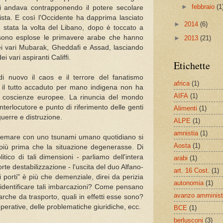
►
febbraio
(1
i si andava contrapponendo il potere secolare
alista. E così l'Occidente ha dapprima lasciato
►
2014
(6)
è stata la volta del Libano, dopo è toccato a
sono esplose le primavere arabe che hanno
►
2013
(21)
 dei vari Mubarak, Gheddafi e Assad, lasciando
ei vari aspiranti Califfi.
Etichette
di nuovo il caos e il terrore del fanatismo
africa
(1)
o il tutto accaduto per mano indigena non ha
AIFA
(1)
ite coscienze europee. La rinuncia del mondo
interlocutore e punto di riferimento delle genti
Alimenti
(1)
guerre e distruzione.
ALPE
(1)
amnistia
(1)
ltremare con uno tsunami umano quotidiano si
Aosta
(1)
più prima che la situazione degenerasse. Di
ico di tali dimensioni - parliamo dell'intera
arabi
(1)
rte destabilizzazione - l'uscita del duo Alfano-
art. 16 Cost.
(1)
 porti" è più che demenziale, direi da perizia
autonomia
(1)
identificare tali imbarcazioni? Come pensano
avanzo amminist
arche da trasporto, quali in effetti esse sono?
 operative, delle problematiche giuridiche, ecc.
BCE
(1)
berlusconi
(3)