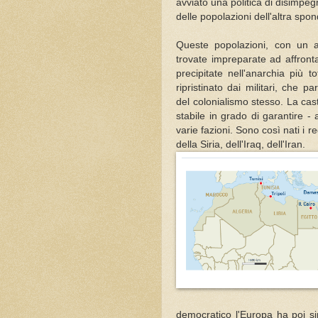
avviato una politica di disimpe
delle popolazioni dell'altra sp
Queste popolazioni, con un as
trovate impreparate ad affront
precipitate nell'anarchia più t
ripristinato dai militari, che p
del colonialismo stesso. La cas
stabile in grado di garantire -
varie fazioni. Sono così nati i reg
della Siria, dell'Iraq, dell'Iran.
democratico l'Europa ha poi sim