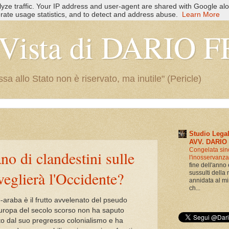
alyze traffic. Your IP address and user-agent are shared with Google alo
rate usage statistics, and to detect and address abuse.
Learn More
i Vista di DARIO
a allo Stato non è riservato, ma inutile" (Pericle)
Studio Lega
AVV. DARIO
Congelata sin
o di clandestini sulle
l'inosservanz
fine dell'anno 
sveglierà l'Occidente?
sussulti della
annidata al min
ch...
-araba è il frutto avvelenato del pseudo
uropa del secolo scorso non ha saputo
tto dal suo pregresso colonialismo e ha