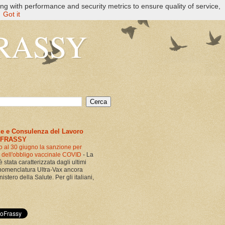
ng with performance and security metrics to ensure quality of service,
Got it
 FRASSY
le e Consulenza del Lavoro
 FRASSY
o al 30 giugno la sanzione per
a dell'obbligo vaccinale COVID
-
La
è stata caratterizzata dagli ultimi
 nomenclatura Ultra-Vax ancora
istero della Salute. Per gli italiani,