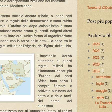
gno e deresponsabilizzazione nei confronti
onda del Mediterraneo.
Tweets di @Dari
setto sociale ancora tribale, si sono così
Post più pop
are le regole della democrazia e sono subito
otale. L'ordine nel dopo colonialismo è stato
aradossalmente erano gli eredi indigeni diretti
Archivio bl
ta militare era l'unica forma di organizzazione
 anche con la forza delle armi - la pace tra le
►
2023
(1)
imi militari dell'Algeria, dell'Egitto, della Libia,
►
2022
(5)
L'inevitabile deriva
►
2021
(6)
autoritaria di questi
►
2020
(4)
regimi militari ha
allontanato ancor più
▼
2015
(5)
l'Europa dal nord
►
settembre
Africa, fatto salvo il
►
luglio
(1)
sempre fiorente e
►
maggio
(1)
coltivato business del
petrolio e delle armi.
▼
aprile
(1)
Nel nome del
Lo Tsumani 
buonismo
italia...
patizzato per gli oppositori interni ai regimi