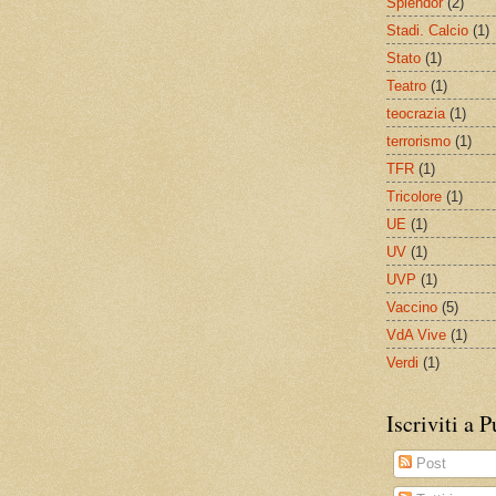
Splendor
(2)
Stadi. Calcio
(1)
Stato
(1)
Teatro
(1)
teocrazia
(1)
terrorismo
(1)
TFR
(1)
Tricolore
(1)
UE
(1)
UV
(1)
UVP
(1)
Vaccino
(5)
VdA Vive
(1)
Verdi
(1)
Iscriviti a 
Post