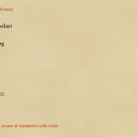
oFrassy
olari
og
(1)
umano di clandestini sulle coste